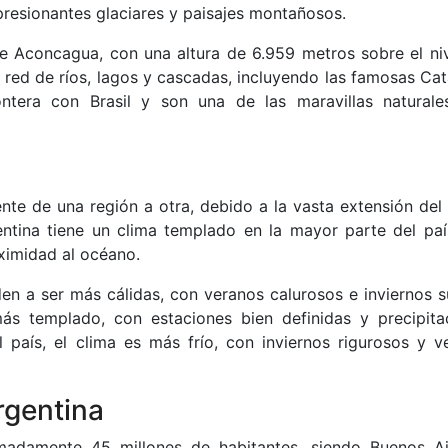
presionantes glaciares y paisajes montañosos.
e Aconcagua, con una altura de 6.959 metros sobre el niv
 red de ríos, lagos y cascadas, incluyendo las famosas Cat
ontera con Brasil y son una de las maravillas natural
nte de una región a otra, debido a la vasta extensión del 
entina tiene un clima templado en la mayor parte del paí
oximidad al océano.
nden a ser más cálidas, con veranos calurosos e inviernos s
ás templado, con estaciones bien definidas y precipita
 país, el clima es más frío, con inviernos rigurosos y v
rgentina
madamente 45 millones de habitantes, siendo Buenos Ai