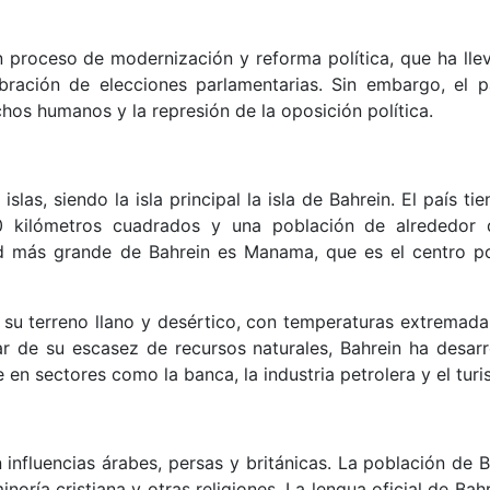
 proceso de modernización y reforma política, que ha lle
ebración de elecciones parlamentarias. Sin embargo, el p
chos humanos y la represión de la oposición política.
las, siendo la isla principal la isla de Bahrein. El país ti
0 kilómetros cuadrados y una población de alrededor 
ad más grande de Bahrein es Manama, que es el centro pol
r su terreno llano y desértico, con temperaturas extremad
r de su escasez de recursos naturales, Bahrein ha desarr
en sectores como la banca, la industria petrolera y el turi
n influencias árabes, persas y británicas. La población de 
ría cristiana y otras religiones. La lengua oficial de Bah