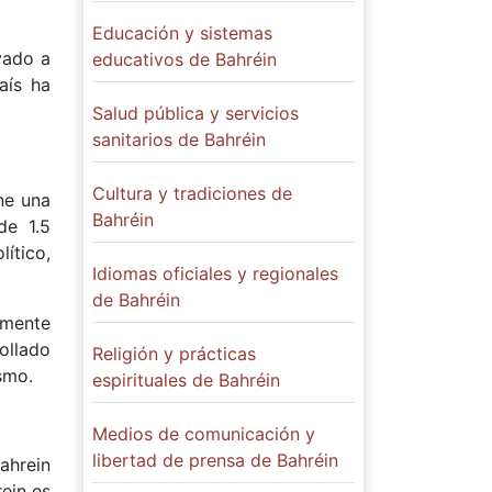
Educación y sistemas
vado a
educativos de Bahréin
aís ha
Salud pública y servicios
sanitarios de Bahréin
Cultura y tradiciones de
ene una
Bahréin
de 1.5
ítico,
Idiomas oficiales y regionales
de Bahréin
amente
ollado
Religión y prácticas
smo.
espirituales de Bahréin
Medios de comunicación y
libertad de prensa de Bahréin
Bahrein
rein es