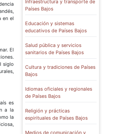
Infraestructura y transporte de
dencia
Países Bajos
landés,
a en el
Educación y sistemas
educativos de Países Bajos
Salud pública y servicios
mar. El
sanitarios de Países Bajos
iones.
 siglo
Cultura y tradiciones de Países
rales,
Bajos
Idiomas oficiales y regionales
de Países Bajos
aís es
n a la
Religión y prácticas
omo la
espirituales de Países Bajos
ciosa,
Medios de comunicación y