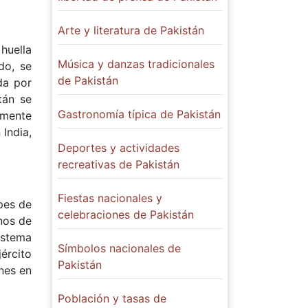
Arte y literatura de Pakistán
 huella
Música y danzas tradicionales
do, se
de Pakistán
da por
tán se
Gastronomía típica de Pakistán
amente
India,
Deportes y actividades
recreativas de Pakistán
Fiestas nacionales y
pes de
celebraciones de Pakistán
unos de
istema
Símbolos nacionales de
ército
Pakistán
nes en
Población y tasas de