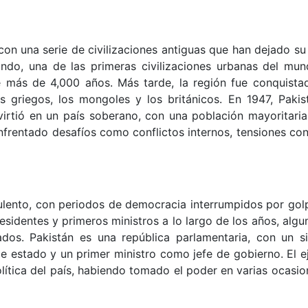
 con una serie de civilizaciones antiguas que han dejado su
l Indo, una de las primeras civilizaciones urbanas del mun
e más de 4,000 años. Más tarde, la región fue conquista
os griegos, los mongoles y los británicos. En 1947, Pakis
nvirtió en un país soberano, con una población mayoritari
rentado desafíos como conflictos internos, tensiones con 
rbulento, con periodos de democracia interrumpidos por gol
residentes y primeros ministros a lo largo de los años, alg
dos. Pakistán es una república parlamentaria, con un s
de estado y un primer ministro como jefe de gobierno. El ej
lítica del país, habiendo tomado el poder en varias ocasio