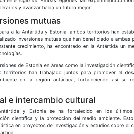
tica en el siglo XX. Ambas regiones han experimentado mo
uperarlos y avanzar hacia un futuro mejor.
ersiones mutuas
ara a la Antártida y Estonia, ambos territorios han estab
ealizado inversiones mutuas que han beneficiado a ambas p
stante crecimiento, ha encontrado en la Antártida un m
cnologías.
ersiones de Estonia en áreas como la investigación científi
 territorios han trabajado juntos para promover el desa
biente en la región antártica, fortaleciendo así su re
l e intercambio cultural
Antártida y Estonia se ha fortalecido en los últimos
ción científica y la protección del medio ambiente. Esto
ártica en proyectos de investigación y estudios sobre el 
ártica.