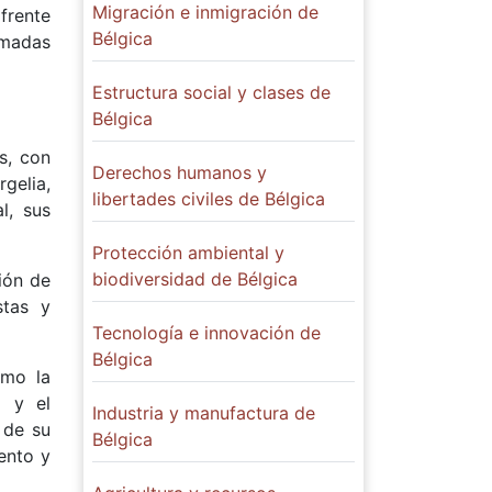
Migración e inmigración de
frente
Bélgica
rmadas
Estructura social y clases de
Bélgica
s, con
Derechos humanos y
rgelia,
libertades civiles de Bélgica
l, sus
Protección ambiental y
biodiversidad de Bélgica
ión de
stas y
Tecnología e innovación de
Bélgica
omo la
l y el
Industria y manufactura de
s de su
Bélgica
ento y