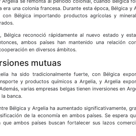
 y Argelia se remonta al período colonial, cuando Bélgica 
a era una colonia francesa. Durante esta época, Bélgica y 
, con Bélgica importando productos agrícolas y minera
rados.
, Bélgica reconoció rápidamente al nuevo estado y esta
entonces, ambos países han mantenido una relación cor
cooperación en diversos ámbitos.
ersiones mutuas
gelia ha sido tradicionalmente fuerte, con Bélgica expo
ansporte y productos químicos a Argelia, y Argelia expo
 Además, varias empresas belgas tienen inversiones en Arge
 la banca.
entre Bélgica y Argelia ha aumentado significativamente, gr
rsificación de la economía en ambos países. Se espera qu
a que ambos países buscan fortalecer sus lazos comerci