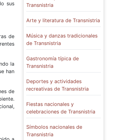
do sus
Transnistria
Arte y literatura de Transnistria
Música y danzas tradicionales
ras de
de Transnistria
rentes
Gastronomía típica de
endo la
Transnistria
ue han
Deportes y actividades
recreativas de Transnistria
nes de
iente.
Fiestas nacionales y
ional,
celebraciones de Transnistria
Símbolos nacionales de
Transnistria
bido a