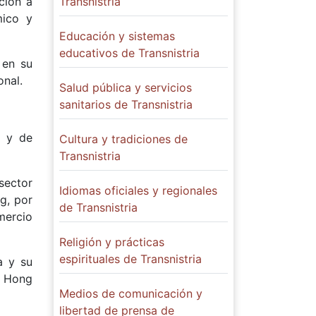
ción a
Transnistria
mico y
Educación y sistemas
educativos de Transnistria
 en su
onal.
Salud pública y servicios
sanitarios de Transnistria
s y de
Cultura y tradiciones de
Transnistria
sector
Idiomas oficiales y regionales
g, por
de Transnistria
mercio
Religión y prácticas
espirituales de Transnistria
a y su
n Hong
Medios de comunicación y
libertad de prensa de