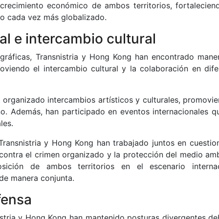
 crecimiento económico de ambos territorios, fortalecien
do cada vez más globalizado.
l e intercambio cultural
eográficas, Transnistria y Hong Kong han encontrado mane
oviendo el intercambio cultural y la colaboración en dife
n organizado intercambios artísticos y culturales, promovi
uno. Además, han participado en eventos internacionales q
les.
 Transnistria y Hong Kong han trabajado juntos en cuestio
contra el crimen organizado y la protección del medio amb
sición de ambos territorios en el escenario internac
 de manera conjunta.
fensa
nistria y Hong Kong han mantenido posturas divergentes de