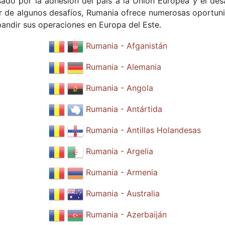
lsado por la adhesión del país a la Unión Europea y el desa
ar de algunos desafíos, Rumania ofrece numerosas oportun
andir sus operaciones en Europa del Este.
Rumania - Afganistán
Rumania - Alemania
Rumania - Angola
Rumania - Antártida
Rumania - Antillas Holandesas
Rumania - Argelia
Rumania - Armenia
Rumania - Australia
Rumania - Azerbaiján