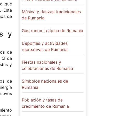
lo que
. Esta
Música y danzas tradicionales
ios de
de Rumania
Gastronomía típica de Rumania
os y
Deportes y actividades
recreativas de Rumania
ios de
lta de
Fiestas nacionales y
stas y
celebraciones de Rumania
ios de
Símbolos nacionales de
nergía
Rumania
nuevos
Población y tasas de
crecimiento de Rumania
miento